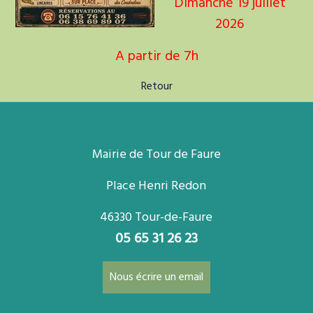
Dimanche 19 juillet
2026
A partir de 7h
Retour
Mairie de Tour de Faure
Place Henri Redon
46330 Tour-de-Faure
05 65 31 26 23
Nous écrire un email