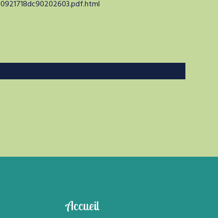
90921718dc90202603.pdf.html
Accueil