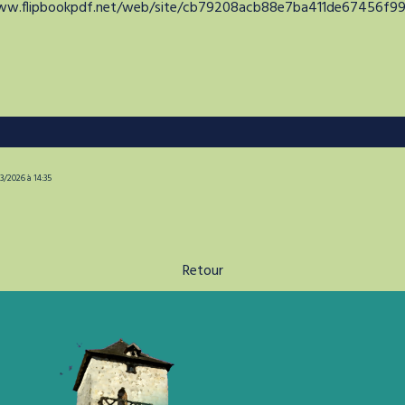
www.flipbookpdf.net/web/site/cb79208acb88e7ba411de67456f9
3/2026 à 14:35
Retour