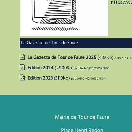
https://
La Gazette de Tour de Faure
La Gazette de Tour de Faure 2025
(432Ko)
publié le 16/0
Edition 2024
(2900Ko)
publié le 03/01/2025 à 18:06
Edition 2023
(3119Ko)
publié le 21/12/2023 à 15:38
Mairie de Tour de Faure
Place Henri Redon