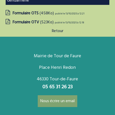
Gendarmerie
Formulaire OTS
(458Ko)
publié le 13/10/2025 à 12:21
Formulaire OTV
(523Ko)
publié le 13/10/2025 à 12:18
Retour
Mairie de Tour de Faure
Place Henri Redon
46330 Tour-de-Faure
05 65 31 26 23
Nous écrire un email