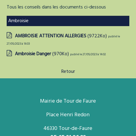
Tous les conseils dans les documents ci-dessous
Ambroisie
AMBROISIE ATTENTION ALLERGIES
(9722Ko)
publié le
27/05/2023 à 14:03
Ambroisie Danger
(970Ko)
publié le 27/05/2023 à 14:02
Retour
Mairie de Tour de Faure
Place Henri Redon
46330 Tour-de-Faure